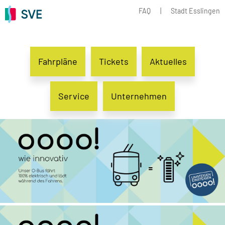
FAQ
|
Stadt Esslingen
Fahrpläne
Tickets
Aktuelles
Service
Unternehmen