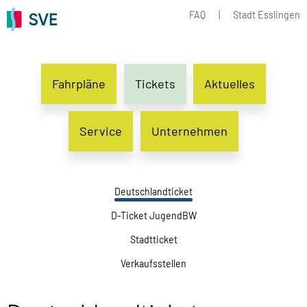
FAQ
|
Stadt Esslingen
Fahrpläne
Tickets
Aktuelles
Service
Unternehmen
Deutschlandticket
D-Ticket JugendBW
Stadtticket
Verkaufsstellen